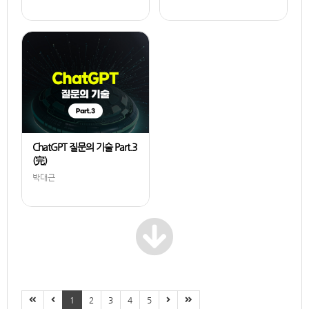
박대근
ChatGPT 질문의 기술 Part.3
(完)
박대근
1
2
3
4
5