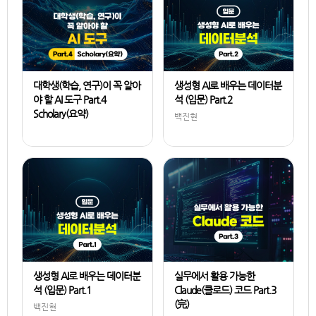
대학생(학습, 연구)이 꼭 알아
생성형 AI로 배우는 데이터분
야 할 AI 도구 Part.4
석 (입문) Part.2
Scholary(요약)
백진현
강태안
생성형 AI로 배우는 데이터분
실무에서 활용 가능한
석 (입문) Part.1
Claude(클로드) 코드 Part.3
(完)
백진현