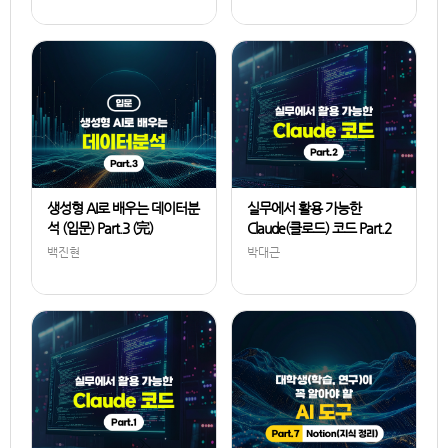
강태안
강태안
생성형 AI로 배우는 데이터분
실무에서 활용 가능한
석 (입문) Part.3 (完)
Claude(클로드) 코드 Part.2
백진현
박대근