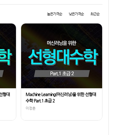
높은가격순
낮은가격순
최근순
한 선형대
Machine Learning(머신러닝)을 위한 선형대
수학 Part.1 초급 2
이정훈